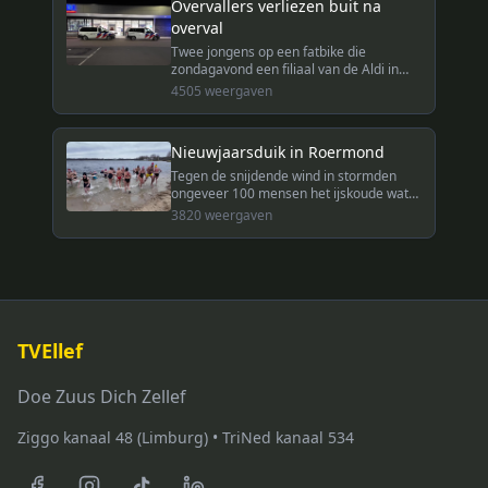
Overvallers verliezen buit na
overval
Twee jongens op een fatbike die
zondagavond een filiaal van de Aldi in
Roermond hadden overvallen, verloren
4505
weergaven
een gedeelte van de buit op een rotonde.
Nieuwjaarsduik in Roermond
Tegen de snijdende wind in stormden
ongeveer 100 mensen het ijskoude water
van De Weerd in voor de traditionele
3820
weergaven
nieuwjaarsduik in Roermond.
TVEllef
Doe Zuus Dich Zellef
Ziggo kanaal 48 (Limburg) • TriNed kanaal 534