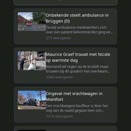
Onbekende steelt ambulance in
Brüggen (D)
Terwijl ambulance-medewerkers zich
over een patient bekommerden ging een
onbekende er met hun 'rettungswagen'
275
weergaven
vandoor. De Duitse politie is nog op zoek
naar de dader.
Maurice Graef trouwt met Nicole
op warmste dag
Niemand wil regen op de bruiloft maar
trouwen bij 40 graden? Het overkwam
Nicole en Maurice Graef afgelopen
5348
weergaven
vrijdag toen ze met elkaar in Roermond
in het huwelijksbootje stapten.
Ongeval met vrachtwagen in
Montfort
Een vrachtwagenchauffeur is door het
oog van de naald gegaan toen zijn
vrachtwagen een boom raakte bij het
5218
weergaven
binnenrijden van de bebouwde kom van
Montfort.