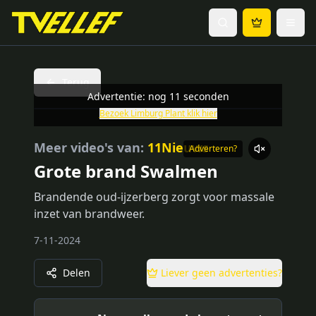
Terug
Advertentie: nog
11
seconden
Bezoek
Limburg Plant
klik hier
Meer video's van:
11Nieuws
Adverteren?
Grote brand Swalmen
Brandende oud-ijzerberg zorgt voor massale
inzet van brandweer.
7-11-2024
Delen
Liever geen advertenties?