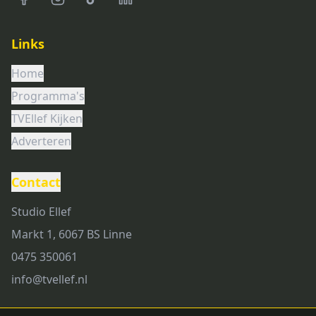
Links
Home
Programma's
TVEllef Kijken
Adverteren
Contact
Studio Ellef
Markt 1, 6067 BS Linne
0475 350061
info@tvellef.nl