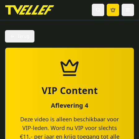
Terug
VIP Content
Aflevering 4
Deze video is alleen beschikbaar voor
VIP-leden. Word nu VIP voor slechts
€11,- per jaar en krijg toegang tot alle