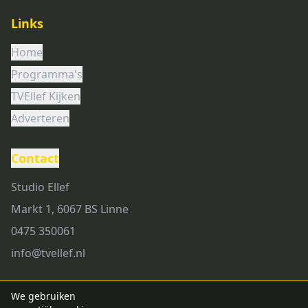
Links
Home
Programma's
TVEllef Kijken
Adverteren
Contact
Studio Ellef
Markt 1, 6067 BS Linne
0475 350061
info@tvellef.nl
We gebruiken