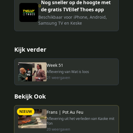
Nog sneller op de hoogte met
de gratis TVEllef Thoes app
Beschikbaar voor iPhone, Android,
Samsung TV en Keske
Kijk verder
Week 51
Aflevering van Wat is loos
21
weergaven
Bekijk Ook
NIEUW
Frans | Pot Au Feu
Aflevering uit het verleden van Kaoke mit
Ton
20
weergaven