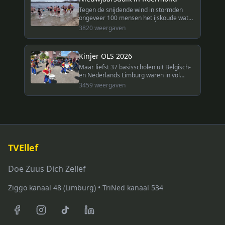
Tegen de snijdende wind in stormden
ongeveer 100 mensen het ijskoude water
van De Weerd in voor de traditionele
3820
weergaven
nieuwjaarsduik in Roermond.
Kinjer OLS 2026
Maar liefst 37 basisscholen uit Belgisch-
en Nederlands Limburg waren in vol
ornaat naar Melick gekomen voor het
3459
weergaven
Kinjer-OLS 2026. TVEllef was bij de
optocht door het dorp.
TVEllef
Doe Zuus Dich Zellef
Ziggo kanaal 48 (Limburg) • TriNed kanaal 534