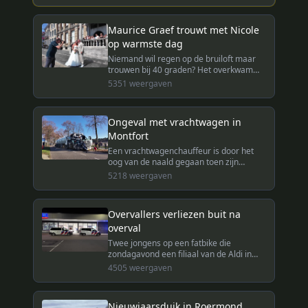
Maurice Graef trouwt met Nicole
op warmste dag
Niemand wil regen op de bruiloft maar
trouwen bij 40 graden? Het overkwam
Nicole en Maurice Graef afgelopen
5351
weergaven
vrijdag toen ze met elkaar in Roermond
in het huwelijksbootje stapten.
Ongeval met vrachtwagen in
Montfort
Een vrachtwagenchauffeur is door het
oog van de naald gegaan toen zijn
vrachtwagen een boom raakte bij het
5218
weergaven
binnenrijden van de bebouwde kom van
Montfort.
Overvallers verliezen buit na
overval
Twee jongens op een fatbike die
zondagavond een filiaal van de Aldi in
Roermond hadden overvallen, verloren
4505
weergaven
een gedeelte van de buit op een rotonde.
Nieuwjaarsduik in Roermond