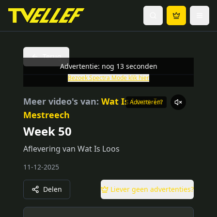
Terug
Advertentie: nog
13
seconden
Bezoek
Spectra Mode
klik hier
Meer video's van:
Wat Is Loos In
Adverteren?
Mestreech
Week 50
Aflevering van Wat Is Loos
11-12-2025
Delen
Liever geen advertenties?