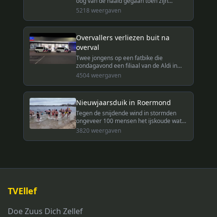
oog van de naald gegaan toen zijn
vrachtwagen een boom raakte bij het
5218
weergaven
binnenrijden van de bebouwde kom van
Montfort.
Overvallers verliezen buit na
overval
Twee jongens op een fatbike die
zondagavond een filiaal van de Aldi in
Roermond hadden overvallen, verloren
4504
weergaven
een gedeelte van de buit op een rotonde.
Nieuwjaarsduik in Roermond
Tegen de snijdende wind in stormden
ongeveer 100 mensen het ijskoude water
van De Weerd in voor de traditionele
3820
weergaven
nieuwjaarsduik in Roermond.
TVEllef
Doe Zuus Dich Zellef