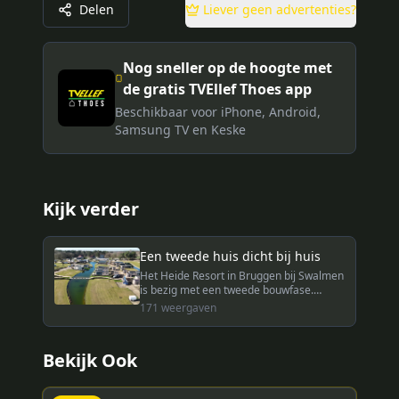
Delen
Liever geen advertenties?
Nog sneller op de hoogte met
de gratis TVEllef Thoes app
Beschikbaar voor iPhone, Android,
Samsung TV en Keske
Kijk verder
Een tweede huis dicht bij huis
Het Heide Resort in Bruggen bij Swalmen
is bezig met een tweede bouwfase.
Waarom is een tweede huis vlak over de
171
weergaven
Duitse grens een slimme investering?
Bekijk Ook