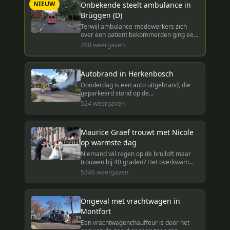
NIEUW
Onbekende steelt ambulance in
Brüggen (D)
Terwijl ambulance-medewerkers zich
over een patient bekommerden ging een
onbekende er met hun 'rettungswagen'
260
weergaven
vandoor. De Duitse politie is nog op zoek
naar de dader.
Autobrand in Herkenbosch
Donderdag is een auto uitgebrand, die
geparkeerd stond op de
Korenbloemdreef In Herkenbosch.
524
weergaven
Maurice Graef trouwt met Nicole
op warmste dag
Niemand wil regen op de bruiloft maar
trouwen bij 40 graden? Het overkwam
Nicole en Maurice Graef afgelopen
5346
weergaven
vrijdag toen ze met elkaar in Roermond
in het huwelijksbootje stapten.
Ongeval met vrachtwagen in
Montfort
Een vrachtwagenchauffeur is door het