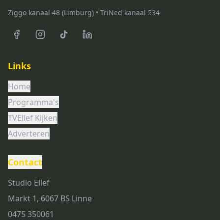
Ziggo kanaal 48 (Limburg) • TriNed kanaal 534
Links
Home
Programma's
TVEllef Kijken
Adverteren
Contact
Studio Ellef
Markt 1, 6067 BS Linne
0475 350061