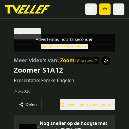
Terug
Advertentie: nog
13
seconden
Bezoek
Heide Resort
klik hier
Meer video's van:
Zoomer
Adverteren?
Zoomer S1A12
Presentatie: Femke Engelen
7-5-2026
Delen
Liever geen advertenties?
Nog sneller op de hoogte met