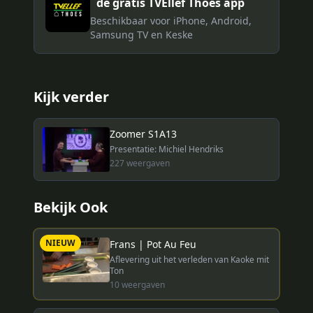
de gratis TVEllef Thoes app
Beschikbaar voor iPhone, Android,
Samsung TV en Keske
Kijk verder
Zoomer S1A13
Presentatie: Michiel Hendriks
227
weergaven
Bekijk Ook
NIEUW
Frans | Pot Au Feu
Aflevering uit het verleden van Kaoke mit
Ton
10
weergaven