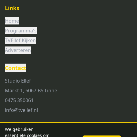
Links
Home
Programma's
TVEllef Kijken
Adverteren
Contact
Studio Ellef
Markt 1, 6067 BS Linne
0475 350061
info@tvellef.nl
We gebruiken
essentiële cookies om
©
2026
TVEllef. Alle rechten voorbehouden.