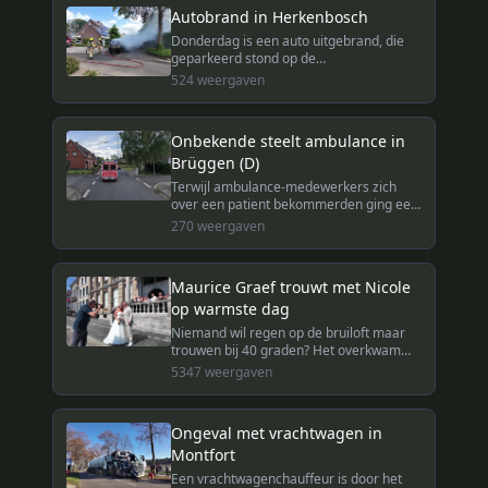
Autobrand in Herkenbosch
Donderdag is een auto uitgebrand, die
geparkeerd stond op de
Korenbloemdreef In Herkenbosch.
524
weergaven
Onbekende steelt ambulance in
Brüggen (D)
Terwijl ambulance-medewerkers zich
over een patient bekommerden ging een
onbekende er met hun 'rettungswagen'
270
weergaven
vandoor. De Duitse politie is nog op zoek
naar de dader.
Maurice Graef trouwt met Nicole
op warmste dag
Niemand wil regen op de bruiloft maar
trouwen bij 40 graden? Het overkwam
Nicole en Maurice Graef afgelopen
5347
weergaven
vrijdag toen ze met elkaar in Roermond
in het huwelijksbootje stapten.
Ongeval met vrachtwagen in
Montfort
Een vrachtwagenchauffeur is door het