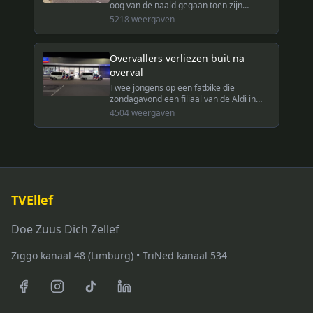
oog van de naald gegaan toen zijn
vrachtwagen een boom raakte bij het
5218
weergaven
binnenrijden van de bebouwde kom van
Montfort.
Overvallers verliezen buit na
overval
Twee jongens op een fatbike die
zondagavond een filiaal van de Aldi in
Roermond hadden overvallen, verloren
4504
weergaven
een gedeelte van de buit op een rotonde.
TVEllef
Doe Zuus Dich Zellef
Ziggo kanaal 48 (Limburg) • TriNed kanaal 534