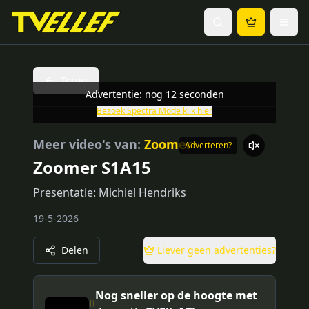
Terug
Advertentie: nog
12
seconden
Bezoek
Spectra Mode
klik hier
Meer video's van:
Zoomer
Adverteren?
Zoomer S1A15
Presentatie: Michiel Hendriks
19-5-2026
Delen
Liever geen advertenties?
Nog sneller op de hoogte met