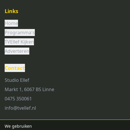
Links
Home
Programma's
TVEllef Kijken
Adverteren
Contact
Studio Ellef
Markt 1, 6067 BS Linne
0475 350061
info@tvellef.nl
We gebruiken