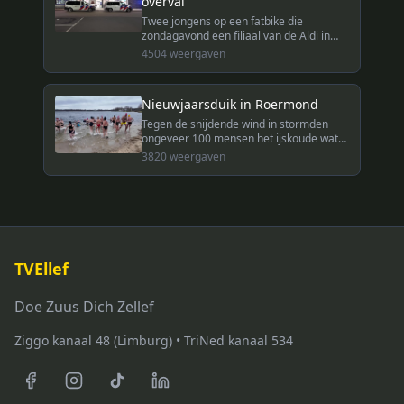
overval
Twee jongens op een fatbike die
zondagavond een filiaal van de Aldi in
Roermond hadden overvallen, verloren
4504
weergaven
een gedeelte van de buit op een rotonde.
Nieuwjaarsduik in Roermond
Tegen de snijdende wind in stormden
ongeveer 100 mensen het ijskoude water
van De Weerd in voor de traditionele
3820
weergaven
nieuwjaarsduik in Roermond.
TVEllef
Doe Zuus Dich Zellef
Ziggo kanaal 48 (Limburg) • TriNed kanaal 534