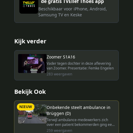
de gratis TVEllef Thoes app
Beschikbaar voor iPhone, Android,
Samsung TV en Keske
Kijk verder
Zoomer S1A16
Vader tegen dochter in deze aflevering
van Zoomer. Presentatie: Femke Engelen
283
weergaven
Bekijk Ook
NIEUW
Onbekende steelt ambulance in
Brüggen (D)
Terwijl ambulance-medewerkers zich
over een patient bekommerden ging een
onbekende er met hun 'rettungswagen'
259
weergaven