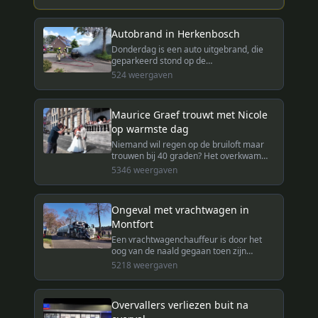
vandoor. De Duitse politie is nog op zoek
naar de dader.
Autobrand in Herkenbosch
Donderdag is een auto uitgebrand, die
geparkeerd stond op de
Korenbloemdreef In Herkenbosch.
524
weergaven
Maurice Graef trouwt met Nicole
op warmste dag
Niemand wil regen op de bruiloft maar
trouwen bij 40 graden? Het overkwam
Nicole en Maurice Graef afgelopen
5346
weergaven
vrijdag toen ze met elkaar in Roermond
in het huwelijksbootje stapten.
Ongeval met vrachtwagen in
Montfort
Een vrachtwagenchauffeur is door het
oog van de naald gegaan toen zijn
vrachtwagen een boom raakte bij het
5218
weergaven
binnenrijden van de bebouwde kom van
Montfort.
Overvallers verliezen buit na