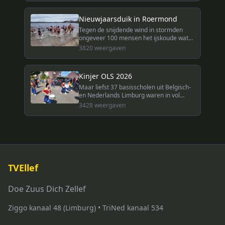
Nieuwjaarsduik in Roermond
Tegen de snijdende wind in stormden
ongeveer 100 mensen het ijskoude water
van De Weerd in voor de traditionele
3820
weergaven
nieuwjaarsduik in Roermond.
Kinjer OLS 2026
Maar liefst 37 basisscholen uit Belgisch-
en Nederlands Limburg waren in vol
ornaat naar Melick gekomen voor het
3428
weergaven
Kinjer-OLS 2026. TVEllef was bij de
optocht door het dorp.
TVEllef
Doe Zuus Dich Zellef
Ziggo kanaal 48 (Limburg) • TriNed kanaal 534