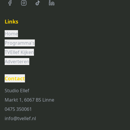
Links
Home
Programma's
TVEllef Kijken
Adverteren
Contact
Studio Ellef
Markt 1, 6067 BS Linne
0475 350061
info@tvellef.nl