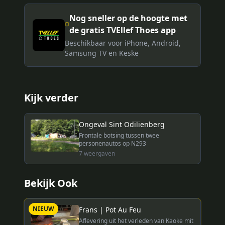
Nog sneller op de hoogte met
de gratis TVEllef Thoes app
Beschikbaar voor iPhone, Android,
Samsung TV en Keske
Kijk verder
Ongeval Sint Odilienberg
Frontale botsing tussen twee
personenautos op N293
7
weergaven
Bekijk Ook
NIEUW
Frans | Pot Au Feu
Aflevering uit het verleden van Kaoke mit