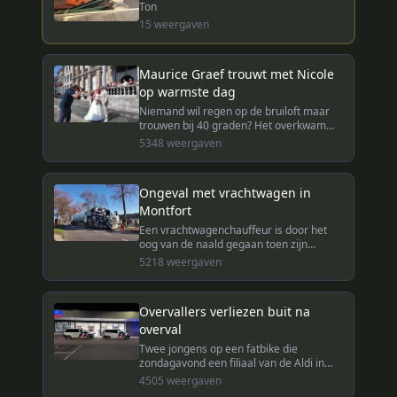
Ton
15
weergaven
Maurice Graef trouwt met Nicole
op warmste dag
Niemand wil regen op de bruiloft maar
trouwen bij 40 graden? Het overkwam
Nicole en Maurice Graef afgelopen
5348
weergaven
vrijdag toen ze met elkaar in Roermond
in het huwelijksbootje stapten.
Ongeval met vrachtwagen in
Montfort
Een vrachtwagenchauffeur is door het
oog van de naald gegaan toen zijn
vrachtwagen een boom raakte bij het
5218
weergaven
binnenrijden van de bebouwde kom van
Montfort.
Overvallers verliezen buit na
overval
Twee jongens op een fatbike die
zondagavond een filiaal van de Aldi in
Roermond hadden overvallen, verloren
4505
weergaven
een gedeelte van de buit op een rotonde.