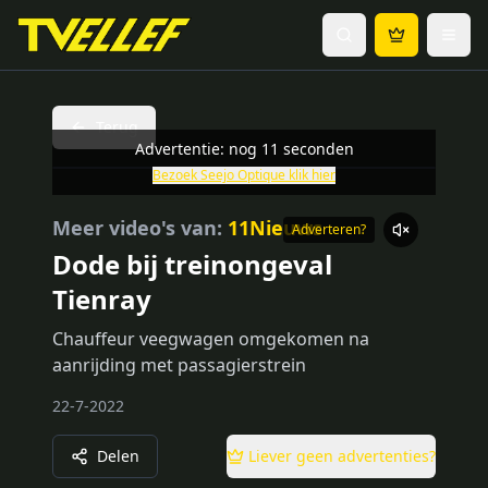
Terug
Advertentie: nog
11
seconden
Bezoek
Seejo Optique
klik hier
Meer video's van:
11Nieuws
Adverteren?
Dode bij treinongeval
Tienray
Chauffeur veegwagen omgekomen na
aanrijding met passagierstrein
22-7-2022
Delen
Liever geen advertenties?